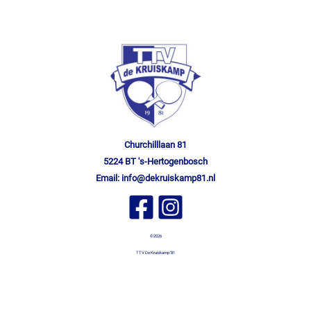
Churchilllaan 81
5224 BT 's-Hertogenbosch
Email:
info@dekruiskamp81.nl
©2026
TTV De Kruiskamp '81