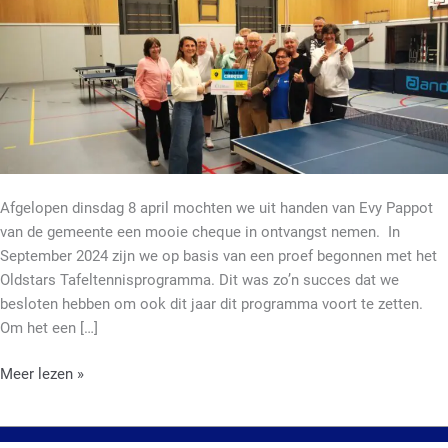
neemt
cheque
in
ontvangst
Afgelopen dinsdag 8 april mochten we uit handen van Evy Pappot
van de gemeente een mooie cheque in ontvangst nemen. In
September 2024 zijn we op basis van een proef begonnen met het
Oldstars Tafeltennisprogramma. Dit was zo’n succes dat we
besloten hebben om ook dit jaar dit programma voort te zetten.
Om het een […]
Meer lezen »