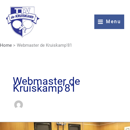
Ga
naar
de
Menu
inhoud
Home
Webmaster de Kruiskamp'81
Webmaster de
Kruiskamp'81
Vereniging