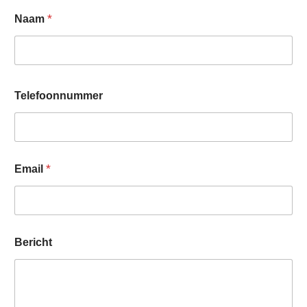
*
Naam
Telefoonnummer
E
*
Email
m
a
i
l
*
*
Bericht