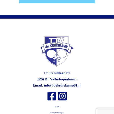
Churchilllaan 81
5224 BT 's-Hertogenbosch
Email:
info@dekruiskamp81.nl
©2026
TTV De Kruiskamp '81