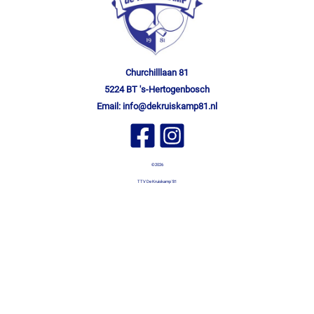
Churchilllaan 81
5224 BT 's-Hertogenbosch
Email:
info@dekruiskamp81.nl
©2026
TTV De Kruiskamp '81