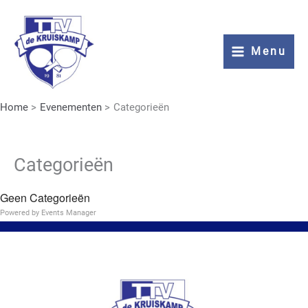
Ga
naar
de
Menu
inhoud
Home
Evenementen
Categorieën
Categorieën
Geen Categorieën
Powered by
Events Manager